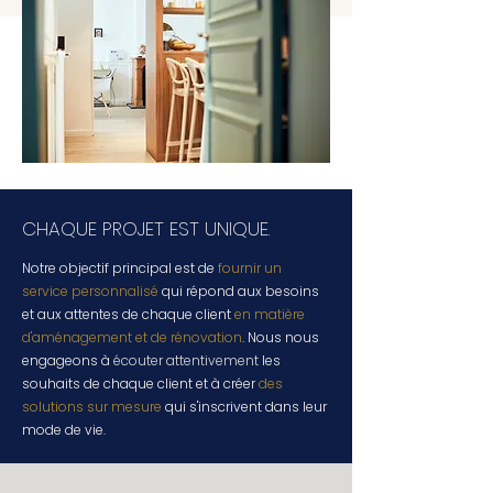
CHAQUE PROJET EST UNIQUE.
Notre objectif principal est de
fournir un
service personnalisé
qui répond aux besoins
et aux attentes de chaque client
en matière
d'aménagement et de rénovation
. Nous nous
engageons à
écouter attentivement
les
souhaits de chaque client et à créer
des
solutions sur mesure
qui s'inscrivent dans leur
mode de vie.