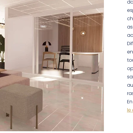
da
es
ch
as
ac
Di
en
to
op
sa
au
ra
En
le