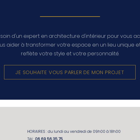
soin d'un expert en architecture d'intérieur pour vous 
us aider à transformer votre espace en un lieu unique et
reflète votre style et votre personnalité.
JE SOUHAITE VOUS PARLER DE MON PROJET
HORAIRES : du lundi au vendredi de 09h00 à 18h00
Tél :
06 69 56 35 75